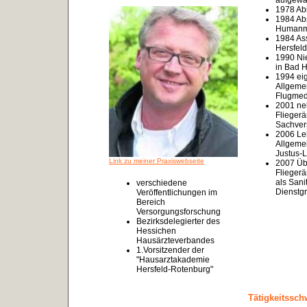
aufgewa
1978 Ab
1984 Ab
Humanme
1984 Ass
Hersfeld
1990 Nie
in Bad H
1994 eig
Allgeme
Flugmedi
2001 ne
Flieg
Sachvers
2006 Le
Allgeme
Justus-L
Link zu meiner Praxiswebseite
2007 Üb
Fliegerä
als Sani
verschiedene
Dienstgr
Veröffentlichungen im
Bereich
Versorgungsforschung
Bezirksdelegierter des
Hessichen
Hausärzteverbandes
1.Vorsitzender der
"Hausarztakademie
Hersfeld-Rotenburg"
Tätigkeitssch