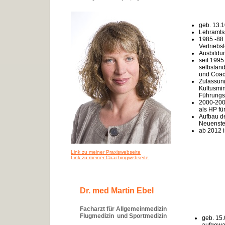
geb. 13.1
Lehramts
1985 -88 
Vertriebsl
Ausbildu
seit 1995
selbständ
und Coac
Zulassun
Kultusmin
Führungs
2000-2003
als HP fü
Aufbau de
Neuenste
ab 2012 i
Link zu meiner Praxiswebseite
Link zu meiner Coachingwebseite
Dr. med Martin Ebel
Facharzt für Allgemeinmedizin
Flugmedizin und Sportmedizin
geb. 15